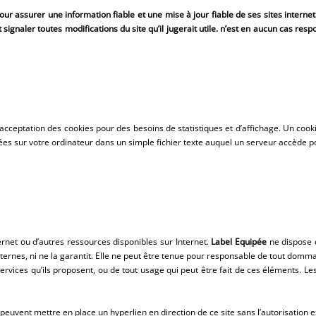
r assurer une information fiable et une mise à jour fiable de ses sites internet
ignaler toutes modifications du site qu’il jugerait utile. n’est en aucun cas respo
cceptation des cookies pour des besoins de statistiques et d’affichage. Un cook
kées sur votre ordinateur dans un simple fichier texte auquel un serveur accède po
ternet ou d’autres ressources disponibles sur Internet.
Label Equipée
ne dispose 
 externes, ni ne la garantit. Elle ne peut être tenue pour responsable de tout domm
vices qu’ils proposent, ou de tout usage qui peut être fait de ces éléments. Les r
ne peuvent mettre en place un hyperlien en direction de ce site sans l’autorisation