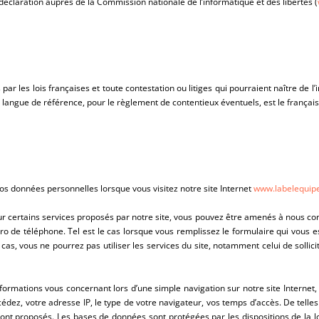
une déclaration auprès de la Commission nationale de l’informatique et des libertés (
 par les lois françaises et toute contestation ou litiges qui pourraient naître de 
a langue de référence, pour le règlement de contentieux éventuels, est le français
 données personnelles lorsque vous visitez notre site Internet
www.labelequip
ur certains services proposés par notre site, vous pouvez être amenés à nous co
o de téléphone. Tel est le cas lorsque vous remplissez le formulaire qui vous es
s, vous ne pourrez pas utiliser les services du site, notamment celui de sollici
rmations vous concernant lors d’une simple navigation sur notre site Internet, 
dez, votre adresse IP, le type de votre navigateur, vos temps d’accès. De telles 
sont proposés. Les bases de données sont protégées par les dispositions de la lo