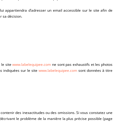
l lui appartiendra d’adresser un email accessible sur le site afin de
r sa décision.
le site
www.labelequipee.com
ne sont pas exhaustifs et les photos
s indiquées sur le site
www.labelequipee.com
sont données à titre
s contenir des inexactitudes ou des omissions. Si vous constatez une
 décrivant le problème de la manière la plus précise possible (page