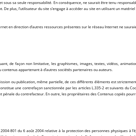
ur et sous sa seule responsabilité. En conséquence, ne saurait être tenu responsa
e plus, l’utilisateur du site s’engage à accéder au site en utilisant un matériel
ernet en direction d’autres ressources présentes sur le réseau Internet ne saurai
cluant, de façon non limitative, les graphismes, images, textes, vidéos, animatio
ou contenus appartenant à d’autres sociétés partenaires ou auteurs.
mission ou publication, même partielle, de ces différents éléments est strictemen
nstitue une contrefaçon sanctionnée par les articles L.335-2 et suivants du Code 
t pénale du contrefacteur. En outre, les propriétaires des Contenus copiés pourra
i 2004-801 du 6 août 2004 relative à la protection des personnes physiques à l’