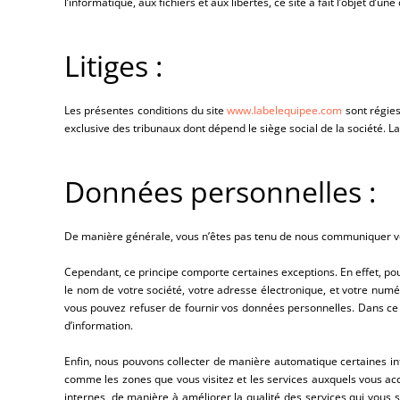
l’informatique, aux fichiers et aux libertés, ce site a fait l’objet d’
Litiges :
Les présentes conditions du site
www.labelequipee.com
sont régies
exclusive des tribunaux dont dépend le siège social de la société. L
Données personnelles :
De manière générale, vous n’êtes pas tenu de nous communiquer vos
Cependant, ce principe comporte certaines exceptions. En effet, po
le nom de votre société, votre adresse électronique, et votre numér
vous pouvez refuser de fournir vos données personnelles. Dans ce ca
d’information.
Enfin, nous pouvons collecter de manière automatique certaines info
comme les zones que vous visitez et les services auxquels vous accé
internes, de manière à améliorer la qualité des services qui vous 