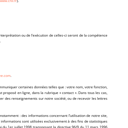
www.cnil.fr
).
l’interprétation ou de l’exécution de celles-ci seront de la compétence
.
ee.com
.
mmuniquer certaines données telles que : votre nom, votre fonction,
t proposé en ligne, dans la rubrique « contact ». Dans tous les cas,
ter des renseignements sur notre société, ou de recevoir les lettres
notamment : des informations concernant l’utilisation de notre site,
informations sont utilisées exclusivement à des fins de statistiques
i du 1er juillet 1998 transposant la directive 96/9 du 11 mars 1996