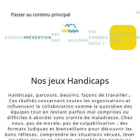
A
Passer au contenu principal
QUI
SAFETY
TEAM
CONTACTEZ
ACCUEIL
PRÉVENTION
SOMMES-
A
DAY
BUILDING
NOUS
NOUS ?
Nos jeux Handicaps
Handicaps, parcours, besoins, façons de travailler…
Ces réalités concernent toutes les organisations et
influencent la collaboration comme le quotidien des
équipes tout en restant parfois mal comprises ou
difficiles à aborder sans crainte de maladresse. Chez
nous, pas de morale, pas de culpabilisation : des
formats ludiques et bienveillants pour découvrir les
bons réflexes, comprendre les situations vécues, lever