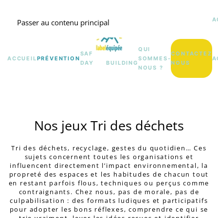
A
Passer au contenu principal
QUI
SAFETY
TEAM
CONTACTEZ
ACCUEIL
PRÉVENTION
SOMMES-
A
DAY
BUILDING
NOUS
NOUS ?
Nos jeux Tri des déchets
Tri des déchets, recyclage, gestes du quotidien… Ces
sujets concernent toutes les organisations et
influencent directement l’impact environnemental, la
propreté des espaces et les habitudes de chacun tout
en restant parfois flous, techniques ou perçus comme
contraignants.
Chez nous,
pas de morale, pas de
culpabilisation :
des formats ludiques et participatifs
pour adopter les bons réflexes, comprendre ce qui se