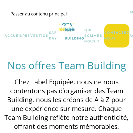
A
Passer au contenu principal
QUI
SAFETY
TEAM
CONTACTEZ
ACCUEIL
PRÉVENTION
SOMMES-
A
DAY
BUILDING
NOUS
NOUS ?
Nos offres Team Building
Chez Label Equipée, nous ne nous
contentons pas d’organiser des Team
Building, nous les créons de A à Z pour
une expérience sur mesure.
Chaque
Team Building reflète notre authenticité,
offrant des moments mémorables.